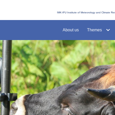
IMK-IFU Institute of Meteorology and Climate R
About us
Themes