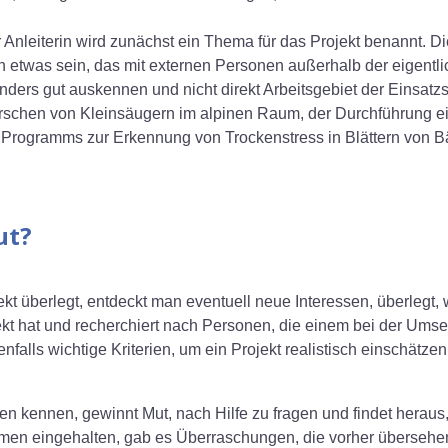
Anleiterin wird zunächst ein Thema für das Projekt benannt. Di
 etwas sein, das mit externen Personen außerhalb der eigentlich
rs gut auskennen und nicht direkt Arbeitsgebiet der Einsatzste
orschen von Kleinsäugern im alpinen Raum, der Durchführung e
s Programms zur Erkennung von Trockenstress in Blättern von B
ut?
kt überlegt, entdeckt man eventuell neue Interessen, überlegt,
kt hat und recherchiert nach Personen, die einem bei der Umse
falls wichtige Kriterien, um ein Projekt realistisch einschätze
n kennen, gewinnt Mut, nach Hilfe zu fragen und findet heraus,
men eingehalten, gab es Überraschungen, die vorher überseh