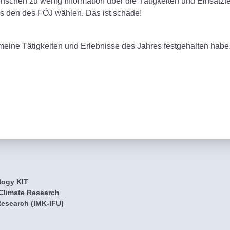
nschen zu wenig Information über die Tätigkeiten und Einsatzfe
s den des FÖJ wählen. Das ist schade!
 meine Tätigkeiten und Erlebnisse des Jahres festgehalten habe
logy KIT
 Climate Research
esearch (IMK-IFU)