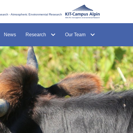
esearch - Atmospheric Environmental Research
News
Research
Our Team